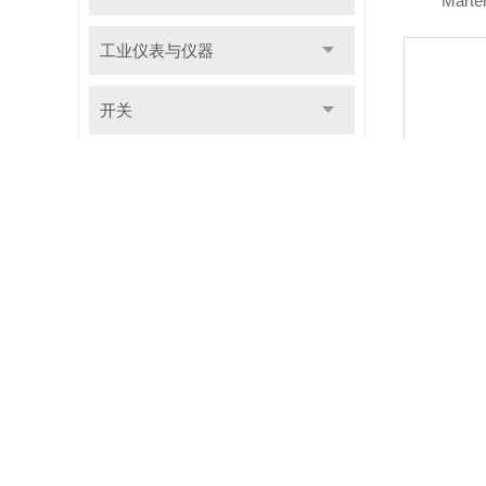
Mart
工业仪表与仪器
开关
电工电气元器件
流体控制产品
电机驱动
LEM
机床附件及辅助装置
传动机构
五金工具