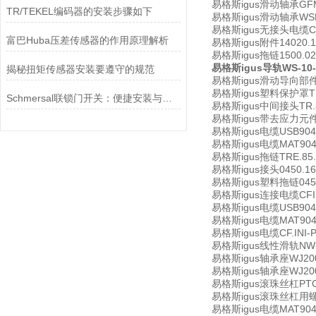
易格斯igus滑动轴承GFM-1
TR/TEKEL编码器的安装步骤如下
易格斯igus滑动轴承WSM-
易格斯igus无接头电缆CF1
富巴Huba压差传感器的作用原理解析
易格斯igus附件14020.1
易格斯igus拖链1500.020
易格斯igus导轨WS-10-4
揭秘扭矩传感器安装要遵守的规范
易格斯igus滑动导向部件T
易格斯igus塑料保护罩TR.
Schmersal联锁门开关：便捷安装与简易维护，让安全守护更省心
易格斯igus中间接头TR.8
易格斯igus带去应力元件接
易格斯igus电缆USB9040040
易格斯igus电缆MAT90455
易格斯igus拖链TRE.85.1
易格斯igus接头0450.16
易格斯igus塑料拖链045.1
易格斯igus连接电缆CFIni
易格斯igus电缆USB90400
易格斯igus电缆MAT90455
易格斯igus电缆CF.INI-P
易格斯igus线性滑轨NW-
易格斯igus轴承座WJ200
易格斯igus轴承座WJ200Q
易格斯igus滚珠丝杠PTGSG
易格斯igus滚珠丝杠用螺套S
易格斯igus电缆MAT904