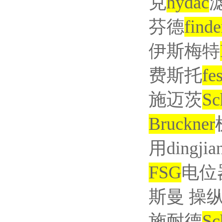
克
hydac
芬德
finde
伊斯梅特
费斯托
fe
施迈茨
Sc
Bruckner
用
dingjia
FSG
电位
斯曼 操
施耐德
Sc