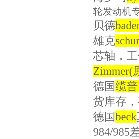
轮发动机
贝德
bader
雄克
schu
芯轴，工
Zimmer(
德国
缆普
货库存，
德国
beck
984/985