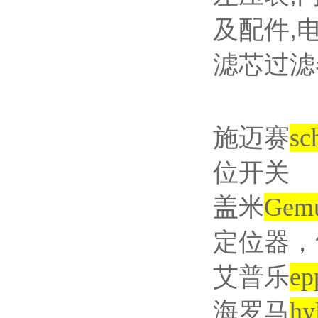
及配件
,
滤芯过滤
施迈赛
sc
位开关
盖米
Gem
定位器，
艾普乐
ep
海罗马
hy