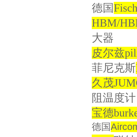
德国
Fisch
HBM/HB
大器
皮尔兹
pi
菲尼克斯
久茂
JUM
阻温度计
宝德
burke
德国
Airco