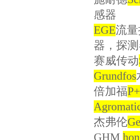
感器
EGE
流量
器，探测
赛威传动
Grundfos
倍加福
P+
Agromati
杰弗伦
Ge
GHM
hon