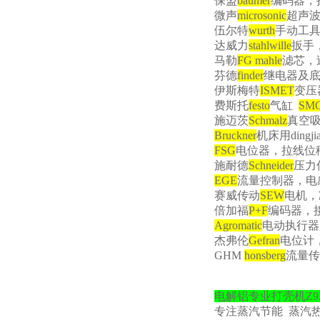
保盟
baumer
编码器，
微声
microsonic
超声
伍尔特
wurth
手动工
达威力
stahlwille
扳手
马勒
FG mahle
滤芯，
芬德
finder
继电器及
伊斯梅特
ISMET
变压
费斯托
festo
气缸
SM
施迈茨
Schmalz
真空
Bruckner
机床用
dingji
FSG
电位器，拉线位
施耐德
Schneider
压力
EGE
流量控制器，电
赛威传动
SEW
电机，
倍加福
P+F
编码器，
Agromatic
电动执行器
杰弗伦
Gefran
电位计
GHM
honsberg
流量传
电解铝专业打壳机
Z9
专注蒸汽节能
蒸汽