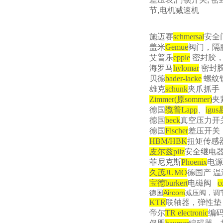
节
,
电机减速机
施迈赛
schmersal
安全
盖米
Gemue
阀门，隔
艾普乐
epple
密封胶，
海罗马
hylomar
密封
贝德
bader-lacke
螺纹
雄克
schunk
夹爪抓手
Zimmer(
原
sommer)
夹
德国
缆普
Lapp
、
igus
德国
beck
真空压力开
德国
Fischer
差压开关
HBM/HBK
扭矩传感
皮尔兹
pilz
安全继电
菲尼克斯
Phoenix
电源
久茂
JUMO
德国产 
宝德
burkert
电磁阀
c
Aircom
德国
减压阀，调
KTR
联轴器，弹性垫
帝尔
TR electronic
编码