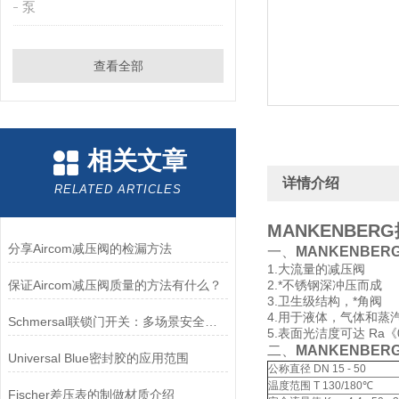
泵
查看全部
相关文章
详情介绍
RELATED ARTICLES
MANKENBERG排气
分享Aircom减压阀的检漏方法
一、
MANKENBER
1.大流量的减压阀
保证Aircom减压阀质量的方法有什么？
2.*不锈钢深冲压而成
3.卫生级结构，*角阀
4.用于液体，气体和蒸
Schmersal联锁门开关：多场景安全守护，筑牢设备运行防护网
5.表面光洁度可达 Ra《0
二、
MANKENBER
Universal Blue密封胶的应用范围
公称直径 DN 15 - 50
温度范围 T 130/180℃
Fischer差压表的制做材质介绍