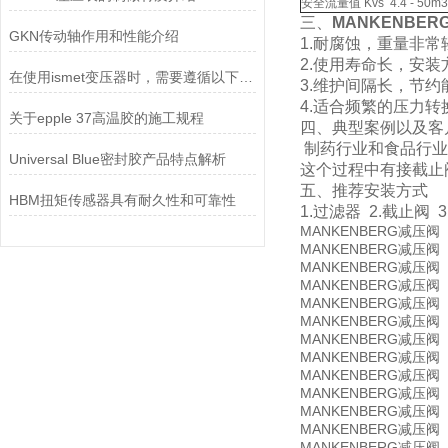
安全流量值 Kvs 4.4 - 50m3
三、
MANKENBER
GKN传动轴作用和性能介绍
1.耐腐蚀，重量非
2.使用寿命长，安装
在使用ismet变压器时，需要遵循以下要求
3.维护间隔长，节约
4.适合频繁的压力转
关于epple 37高温胶的施工规程
四、典型案例以及客
制药行业和食品行业
Universal Blue密封胶产品特点解析
这个过程中有接截止
五、推荐安装方式
HBM扭矩传感器具有耐久性和可靠性
1.过滤器 2.截止阀 
MANKENBERG
减压阀
MANKENBERG
D
减压阀
MANKENBERG
减压阀
MANKENBERG
减压阀
MANKENBERG
减压阀
MANKENBERG
减压阀
MANKENBERG
D
减压阀
MANKENBERG
D
减压阀
MANKENBERG
D
减压阀
MANKENBERG
减压阀
MANKENBERG
减压阀
MANKENBERG
减压阀
MANKENBERG
减压阀