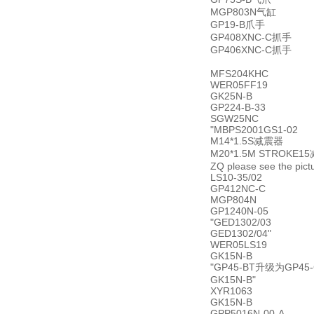
MGP803N气缸
GP19-B爪手
GP408XNC-C抓手
GP406XNC-C抓手
MFS204KHC
WER05FF19
GK25N-B
GP224-B-33
SGW25NC
"MBPS2001GS1-02
M14*1.5S减震器
M20*1.5M STROKE1
ZQ please see the pict
LS10-35/02
GP412NC-C
MGP804N
GP1240N-05
"GED1302/03
GED1302/04"
WER05LS19
GK15N-B
"GP45-BT升级为GP45-
GK15N-B"
XYR1063
GK15N-B
GPP5016N-00-A