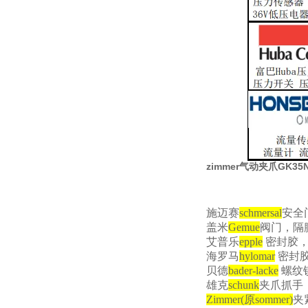
zimmer气动夹爪GK3
施迈赛
schmersal
安全
盖米
Gemue
阀门，隔
艾普乐
epple
密封胶，
海罗马
hylomar
密封
贝德
bader-lacke
螺纹
雄克
schunk
夹爪抓手
Zimmer(
原
sommer)
夹