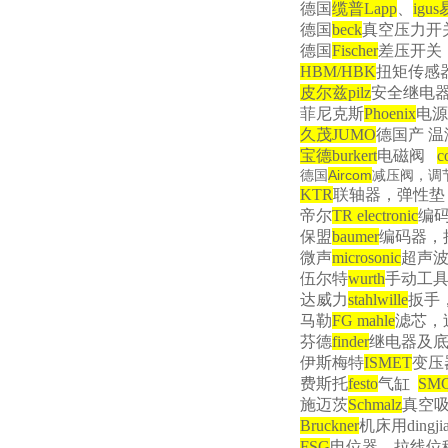
德国
缆普
Lapp
、
igus
德国
beck
真空压力开
德国
Fischer
差压开关
HBM/HBK
扭矩传感
皮尔兹
pilz
安全继电
菲尼克斯
Phoenix
电源
久茂
JUMO
德国产 
宝德
burkert
电磁阀
c
Aircom
德国
减压阀，调
KTR
联轴器，弹性垫
帝尔
TR electronic
编码
保盟
baumer
编码器，
微声
microsonic
超声
伍尔特
wurth
手动工
达威力
stahlwille
扳手
马勒
FG mahle
滤芯，
芬德
finder
继电器及
伊斯梅特
ISMET
变压
费斯托
festo
气缸
SM
施迈茨
Schmalz
真空
Bruckner
机床用
dingji
FSG
电位器，拉线位