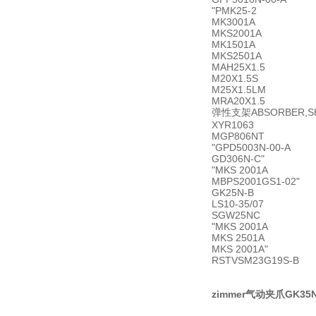
"PMK25-2
MK3001A
MKS2001A
MK1501A
MKS2501A
MAH25X1.5
M20X1.5S
M25X1.5LM
MRA20X1.5
弹性支架ABSORBER,SHC
XYR1063
MGP806NT
"GPD5003N-00-A
GD306N-C"
"MKS 2001A
MBPS2001GS1-02"
GK25N-B
LS10-35/07
SGW25NC
"MKS 2001A
MKS 2501A
MKS 2001A"
RSTVSM23G19S-B
zimmer气动夹爪GK3