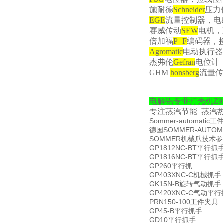
施耐德
Schneider
压力
EGE
流量控制器，电
赛威传动
SEW
电机，
倍加福
P+F
编码器，
Agromatic
电动执行器
杰弗伦
Gefran
电位计
GHM
honsberg
流量传
电解铝专业打壳机
Z9
专注蒸汽节能
蒸汽
Sommer-automatic
德国SOMMER-AUTOMA
SOMMER机械爪技术参
GP1812NC-BT平行抓
GP1816NC-BT平行抓
GP260平行抓
GP403XNC-C机械抓手
GK15N-B旋转气动抓手
GP420XNC-C气动平
PRN150-100工件夹具
GP45-B平行抓手
GD10平行抓手