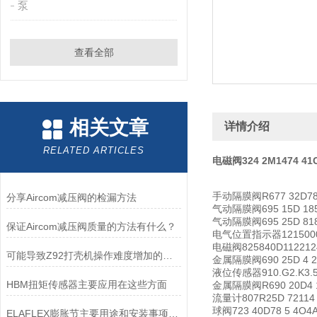
泵
查看全部
相关文章
详情介绍
RELATED ARTICLES
电磁阀324 2M1474 41C
手动隔膜阀R677 32D78
分享Aircom减压阀的检漏方法
气动隔膜阀695 15D 185
气动隔膜阀695 25D 818
保证Aircom减压阀质量的方法有什么？
电气位置指示器1215000Z
电磁阀825840D112212
可能导致Z92打壳机操作难度增加的因素
金属隔膜阀690 25D 4 20
液位传感器910.G2.K3.5.0
HBM扭矩传感器主要应用在这些方面
金属隔膜阀R690 20D4 1
流量计807R25D 72114 1
球阀723 40D78 5 4O4A
ELAFLEX膨胀节主要用途和安装事项介绍