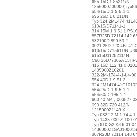
695 15D 1 85211/N
1256000Z00000, typ8
554/15/D-1-9-5-1-1
695 25D 1 8 211/N
Typ 324 2M1474 41L4
610/15/D71141-1
314 15M 1 9 51 1 PS1
857R25D 72114 142 6
532100D 890 53 2
3021 25D 720 4BT41 
610/15/D715611/N U89
61515D1125211/ N
C60 16D77305A 13HP
415 15D 112 41 0 010
1435000Z10201
322-2M-174-4-1-L4-00
554 40D 1 9 51 2
324 2M1474 41C1010
554/25/D-1-9-5-1-1
554/50/D-195-1-1
600 40 M4，003527.02
690 32D 720 412/N
1215000Z1149 X
Typ 0322 2 M 1 74 4 1
Typ 1435-000-Z-100-0
Typ 910 G2 K3 5 01 0
1436000Z1SA010001S
807R20D 72114 148 6