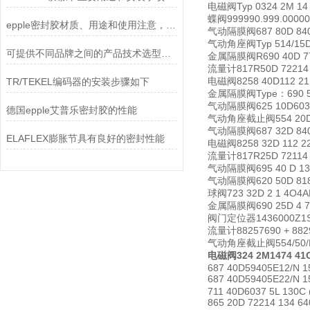
电磁阀Typ 0324 2M 14 7
蝶阀999990.999.0000
epple密封胶材质、用途和使用注意，这些了解一下
气动隔膜阀687 80D 840
气动角座阀Typ 514/15D/
可提供不同品牌之间的产品技术选型和替代选型
金属隔膜阀R690 40D 7
流量计817R50D 72214 
电磁阀8258 40D112 21
TR/TEKEL编码器的安装步骤如下
金属隔膜阀Type：690 50
气动隔膜阀625 10D6034
德国epple艾普乐密封胶的性能
气动角座截止阀554 20D 
气动隔膜阀687 32D 840 
ELAFLEX膨胀节具有良好的密封性能
电磁阀8258 32D 112 22
流量计817R25D 72114 
气动隔膜阀695 40 D 137
气动隔膜阀620 50D 8181
球阀723 32D 2 1 4O4A
金属隔膜阀690 25D 4 71
阀门定位器1436000Z1S
流量计88257690 + 882
气动角座截止阀554/50/D-
电磁阀324 2M1474 41C
687 40D59405E12/N 15
687 40D59405E22/N 1
711 40D6037 5L 130C (
865 20D 72214 134 64