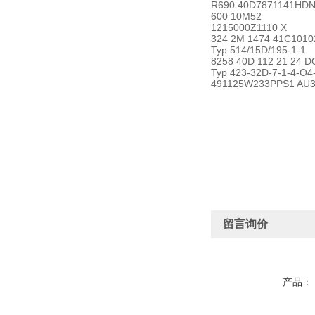
R690 40D7871141HD
600 10M52
1215000Z1110 X
324 2M 1474 41C1010
Typ 514/15D/195-1-1
8258 40D 112 21 24 D
Typ 423-32D-7-1-4-O4
491125W233PPS1 AU
留言询价
产品：