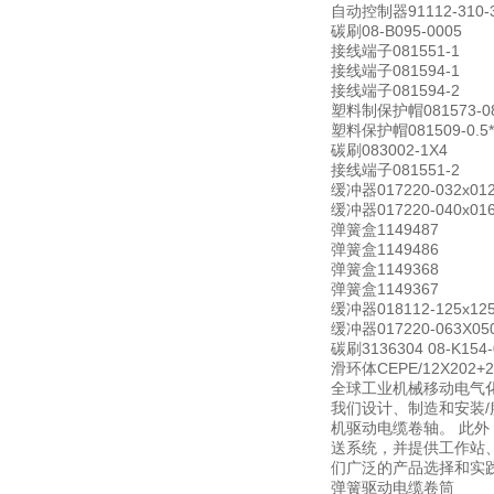
自动控制器91112-310-3
碳刷08-B095-0005
接线端子081551-1
接线端子081594-1
接线端子081594-2
塑料制保护帽081573-08
塑料保护帽081509-0.5*2
碳刷083002-1X4
接线端子081551-2
缓冲器017220-032x012
缓冲器017220-040x01
弹簧盒1149487
弹簧盒1149486
弹簧盒1149368
弹簧盒1149367
缓冲器018112-125x125
缓冲器017220-063X050
碳刷3136304 08-K154-
滑环体CEPE/12X202+2D
全球工业机械移动电气
我们设计、制造和安装/
机驱动电缆卷轴。 此
送系统，并提供工作站
们广泛的产品选择和实
弹簧驱动电缆卷筒