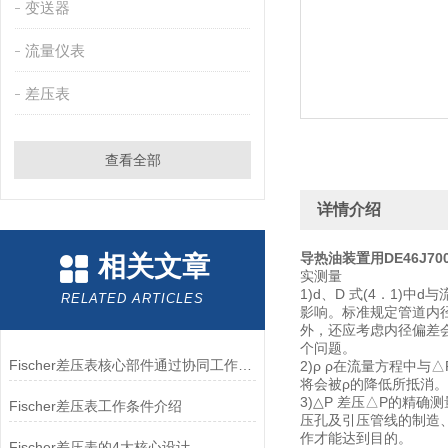
变送器
流量仪表
差压表
查看全部
详情介绍
导热油装置用DE46J70
相关文章
实测量
1)d、D 式(4．1
RELATED ARTICLES
影响。标准规定管道内
外，还应考虑内径偏差
个问题。
Fischer差压表核心部件通过协同工作实现差压测量与控制
2)ρ ρ在流量方程中
将会被ρ的降低所抵消。
3)△P 差压△P的精
Fischer差压表工作条件介绍
压孔及引压管线的制造
作才能达到目的。
Fischer差压表的4大核心设计