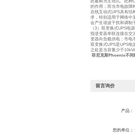
此被称为互动式。此种U
的作用；而当市电故障时
在线互动式UPS具有
求，特别适用于网络中
会产生谐波干扰和调制干扰
（3）双变换式UPS电源
指逆变器串联连接在交
变器向负载供电；市电不
双变换式UPS是UP
之处是当容量少于10kV
菲尼克斯Phoenix不
留言询价
产品：
您的单位：