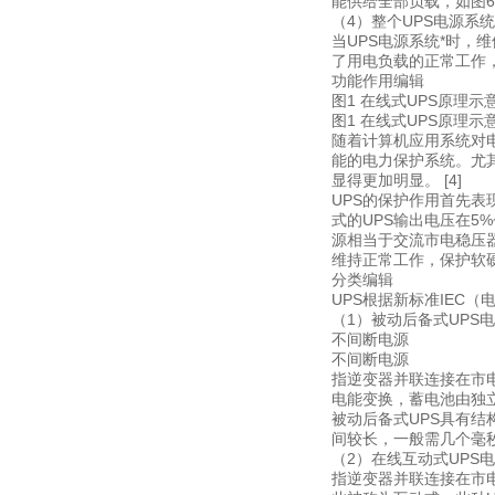
能供给全部负载，如图6
（4）整个UPS电源系
当UPS电源系统*时，
了用电负载的正常工作，
功能作用编辑
图1 在线式UPS原理示
图1 在线式UPS原理示
随着计算机应用系统对
能的电力保护系统。尤
显得更加明显。 [4]
UPS的保护作用首先表
式的UPS输出电压在5%
源相当于交流市电稳压
维持正常工作，保护软硬
分类编辑
UPS根据新标准IEC（
（1）被动后备式UPS
不间断电源
不间断电源
指逆变器并联连接在市
电能变换，蓄电池由独立
被动后备式UPS具有
间较长，一般需几个毫秒
（2）在线互动式UPS
指逆变器并联连接在市