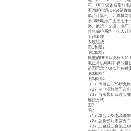
坏。UPS 设备通常对电
不间断电源(UPS)是
单台计算机、计算机网络
不间断电源广泛应用于
路、航运、交通、电厂
紧急保护系统、个人计算
工作原理
系统组成
图1和图2
图1和图2
典型的UPS系统框图
电正常供电时贮存能量
简图示意了UPS的各种工
图3和图4
图3和图4
（1）市电在UPS所允
（2）主电源故障即市电
（3）当所带负载过大或
连接方式
图7
图7
（1）单台UPS电源能
（2）总负载功率需要二
（3）二台或二台以上U