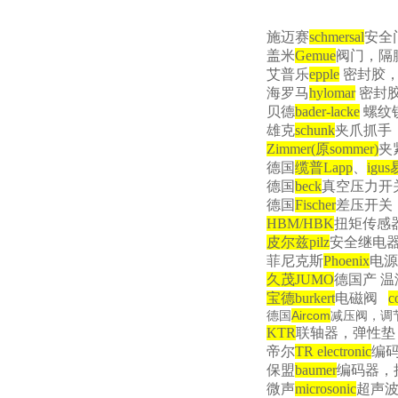
施迈赛
schmersal
安全
盖米
Gemue
阀门，隔
艾普乐
epple
密封胶，
海罗马
hylomar
密封
贝德
bader-lacke
螺纹
雄克
schunk
夹爪抓手
Zimmer(
原
sommer)
夹
德国
缆普
Lapp
、
igus
德国
beck
真空压力开
德国
Fischer
差压开关
HBM/HBK
扭矩传感
皮尔兹
pilz
安全继电
菲尼克斯
Phoenix
电源
久茂
JUMO
德国产 
宝德
burkert
电磁阀
c
Aircom
德国
减压阀，调
KTR
联轴器，弹性垫
帝尔
TR electronic
编码
保盟
baumer
编码器，
微声
microsonic
超声