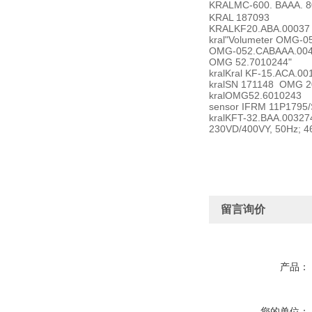
KRAL
MC-600. BAAA. 
KRAL
187093
KRAL
KF20.ABA.00037
kral
"Volumeter OMG-05
OMG-052.CABAAA.00
OMG 52.7010244"
kral
Kral KF-15.ACA.001
kral
SN 171148 OMG 2
kral
OMG52.6010243
sensor IFRM 11P1795
kral
KFT-32.BAA.003274 S
230VD/400VY, 50Hz; 4
留言询价
产品：
您的单位：