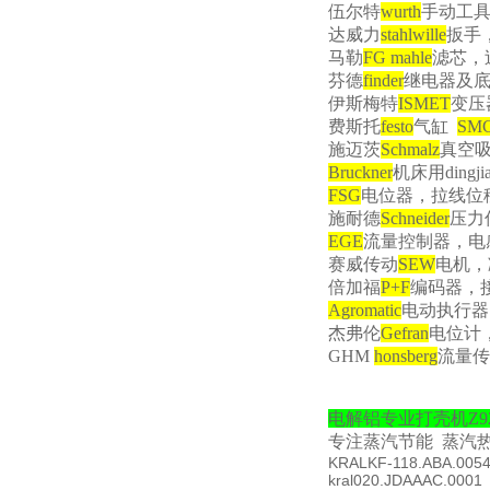
伍尔特
wurth
手动工
达威力
stahlwille
扳手
马勒
FG mahle
滤芯，
芬德
finder
继电器及
伊斯梅特
ISMET
变压
费斯托
festo
气缸
SM
施迈茨
Schmalz
真空
Bruckner
机床用dingji
FSG
电位器，拉线位
施耐德
Schneider
压力
EGE
流量控制器，电
赛威传动
SEW
电机，
倍加福
P+F
编码器，
Agromatic
电动执行器
杰弗伦
Gefran
电位计
GHM
honsberg
流量传
电解铝专业打壳机
Z9
专注蒸汽节能
蒸汽
KRAL
KF-118.ABA.005
kral
020.JDAAAC.0001