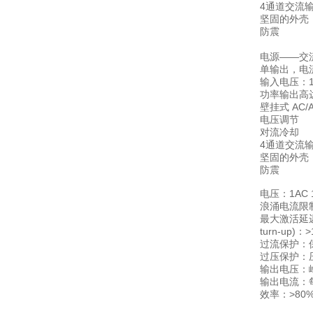
4通道交流
坚固的外壳
防震
电源——交
单输出，电流
输入电压：115
功率输出高达：
壁挂式 AC/
电压调节
对流冷却
4通道交流
坚固的外壳
防震
电压：1AC 11
浪涌电流限
最大激活延
turn-up)
过流保护：
过压保护：
输出电压：峰
输出电流：每
效率：>80