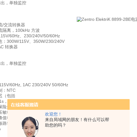
输出，单独监控
流/交流转换器
隔离，100kHz 方波
V/60Hz、230/240V/50/60Hz
300W/115V、350W/230/240V
AC 转换器
输出，单独监控
5V/60Hz, 1AC 230/240V 50/60Hz
制：NTC
迟（包括
：>1s，软启动
保险丝
压敏电阻
欢迎您！
值电压55V/100kHz，对称方波
来自局域网的朋友！有什么可以帮
路输出平均电流1.5A，每路输出峰值电流6.5A
助您的吗？
%