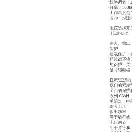
线路调节：±
频率：100kH
工作温度范围：
冷却：对流
电压选择开关：
电源指示灯
输入、输出、信号：
保护
过载保护：在
通过循环输
热保护：关
信号继电器
直流/直流
我们的紧凑
全面的保护
系列 GWH
单输出，电
输入电压：
输出功率：
用于墙壁或 
电压调节
用于并行和 