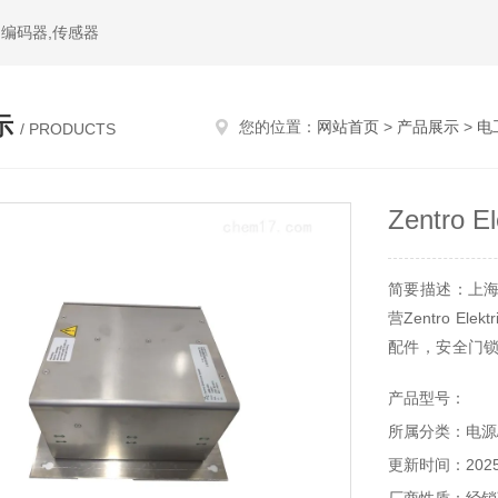
件,编码器,传感器
示
您的位置：
网站首页
>
产品展示
>
电
/ PRODUCTS
Zentro 
简要描述：上
营Zentro E
配件，安全门
滤器滤芯等流
产品型号：
询。
所属分类：电源
更新时间：2025-