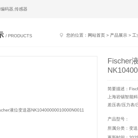
件,编码器,传感器
示
您的位置：
网站首页
>
产品展示
>
工
/ PRODUCTS
Fische
NK10400
简要描述：Fisch
上海岩锡智能科技有限
差压表/压力表/
公司经销的传
产品型号：
置、工业阀门、
所属分类：变送
更新时间：2025-