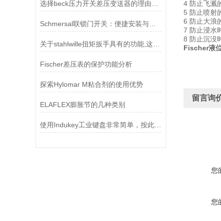
选择beck压力开关差压变送器的理由有以下几点
4 防止飞
5 防止喷
6 防止大
Schmersal联锁门开关：便捷安装与简易维护，让安全守护更省心
7 防止浸
8 防止沉
关于stahlwille扭矩扳手具有的功能,这里你就能看到
Fischer液
Fischer差压表的保护功能分析
探索Hylomar M粘合剂的使用优势
留言询
ELAFLEX膨胀节的几种类别
使用Indukey工业键盘非常简单，按此步骤即可
您
您