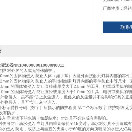
厂商性质：经销
联系
绍
位变送器NK10400000010000N0011
有防护 对外界的人或无特殊防护 。
于50mm的固体物侵入 防止人体（如手掌）因意外而接触到灯具内部的零件
于12mm的固体物侵入 防止人的手指接触到灯具内部的零件防止中等尺寸（
于2.5mm的固体物侵入 防止直径或厚度大于2.5mm的工具、电线或类似
于1.0mm的固体物侵入 防止直径或厚度大于1.0mm的工具、电线或类似
*防止外物侵入，虽不能*防止灰尘进入，但侵入的灰尘量并不会影响灯具的正
防止外物侵入，且可*防止灰尘进入。
个标示特性号码（数字）所指示的防护程度 第二个标示数字 防护等级 定
 没有防护 。
水侵入 垂直滴下的水滴（如凝结水）对灯具不会造成有害影响。
5度时仍可防止滴水侵入 当灯具由垂直倾斜至15度时，滴水对灯具不会造成有
洒的水侵入 防雨，或防止与垂直的夹角小于60度的方向所喷洒的水进入灯