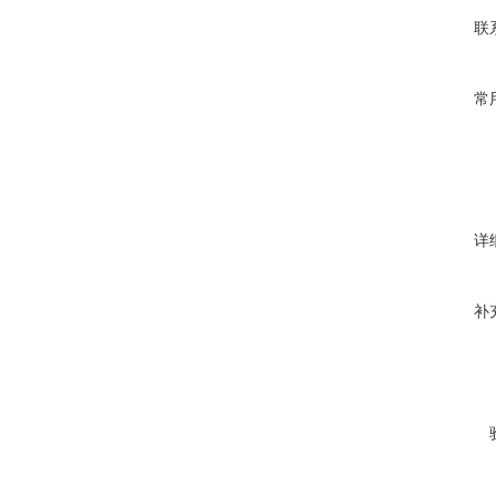
联
常
详
补