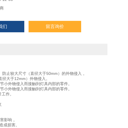
商
我们
留言询价
。防止较大尺寸（直径大于50mm）的外物侵入 。
直径大于12mm）外物侵入。
的细节小外物侵入而接触到灯具内部的零件。
的细节小外物侵入而接触到灯具内部的零件。
常工作。
义
害影响 。
具造成损害。