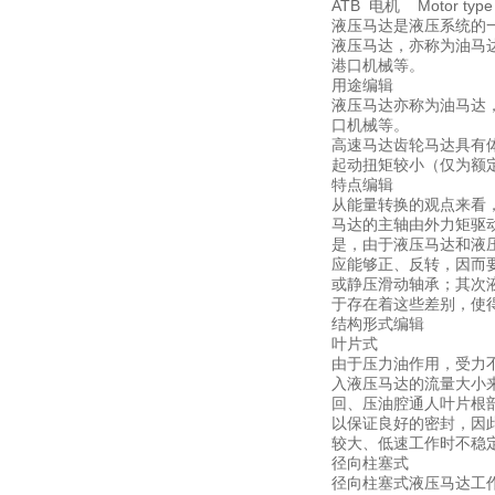
ATB 电机 Motor type A
液压马达是液压系统的
液压马达，亦称为油马
港口机械等。
用途编辑
液压马达亦称为油马达
口机械等。
高速马达齿轮马达具有
起动扭矩较小（仅为额定
特点编辑
从能量转换的观点来看
马达的主轴由外力矩驱
是，由于液压马达和液
应能够正、反转，因而
或静压滑动轴承；其次
于存在着这些差别，使
结构形式编辑
叶片式
由于压力油作用，受力
入液压马达的流量大小
回、压油腔通人叶片根
以保证良好的密封，因
较大、低速工作时不稳
径向柱塞式
径向柱塞式液压马达工