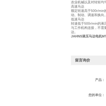
农业机械以及对转矩均
高速马达
额定转速高于500r/
动、制动、调速和换向
低速马达
转速低于500r/mi
与工作机构连接，不需
达。
JAHNS液压马达电机MT-G
留言询价
产品：
您的单位：