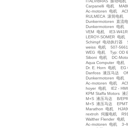
ITALVIBRAS 振动电机 MVS
Carpanelli 电机 MA80
Ac-motoren 电机 ACM
RULMECA 滚筒电机 138L
Dunkermotoren 直流电机
Dunkermotoren 电机 A
VEM 电机 IE3-W41R
LEROY-SOMER 电机 4
Schimpf 电动执行器 SM6
weiss 电机 507-56614
WEG 电机 Typ: OD 6
Siboni 电机 DC-Motor
Aqua Computer 电机 
Dr. E. Horn 电机 EG 60
Danfoss 液压马达 OMR
Dunkermotoren 电机 S
Ac-motoren 电机 ACM 
hoyer 电机 IE2 - HMC
KPM Staffa Motors
M+S 液压马达 B/EPRM 
M+S 液压马达 EPMT/B 
Marathon 电机 HJA90
rextroh 伺服电机 R91
Walther Flender 电机 
Ac-motoren 电机 3~Mot