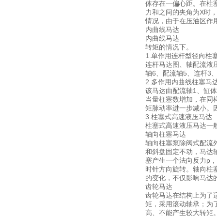
体存在一偏心距。在柱
力和之间的夹角为X时
情况，由于在压油区作
内曲线马达
内曲线马达
转矩的情况下。
1.单作用连杆型径向柱
连杆马达图、轴配流液
轴6、配流轴5、连杆
2.多作用内曲线柱塞马
该马达由配流轴1、缸体
当量柱塞数增加，在同
矩脉动率进一步减小。
3.柱塞式高速液压马达
柱塞式高速液压马达一
轴向柱塞马达
轴向柱塞泵除阀式配流
和斜盘固定不动，马达
塞产生一个法向反力p
时针方向旋转。轴向柱
的变化，不仅影响马达
齿轮马达
齿轮马达在结构上为了
矩，采用滚动轴承；为
高、不能产生较大转矩